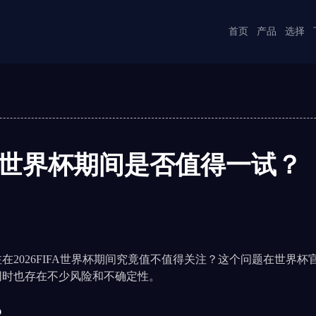
首页
产品
选择
IFA世界杯期间是否值得一试？
在2026FIFA世界杯期间究竟值不值得关注？这个问题在世界
同时也存在不少风险和不确定性。
？