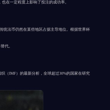
，也在一定程度上影响了投注的成功率。
但传统法币仍然在某些地区占据主导地位。根据世界杯
非替代。
组织（IMF）的最新分析，全球超过30%的国家在研究