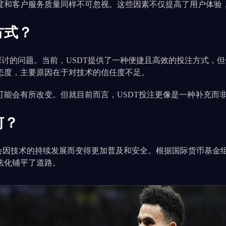
度和客户服务质量同样不可忽视。这些因素不仅提高了用户体验
方式？
探讨的问题。当前，USDT提供了一种便捷且高效的投注方式，
态度，主要原因在于对技术的信任度不足。
能会有所改变。但就目前而言，USDT投注更像是一种补充而
何？
，可能会因技术的持续发展而变得更加普及和安全。根据国际货币基金
法化铺平了道路。