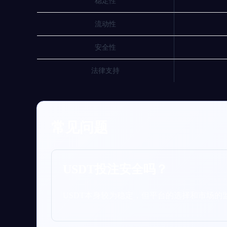
稳定性
流动性
安全性
法律支持
常见问题
USDT投注安全吗？
USDT本身较为稳定，但平台的选择和市场