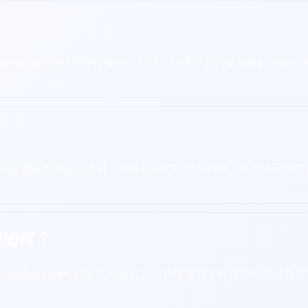
然后充值USDT并进行投注。不过，熟悉平台的操作界面和规则
币持谨慎态度的人来说，传统投注可能更为合适。每个人应根据
用如何？
但在高峰期间可能会有所提高。用户需提前了解费用结构以避免