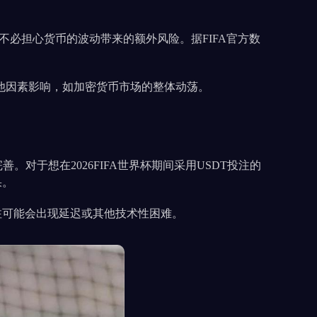
不必担心货币的波动带来的额外风险。据FIFA官方数
他因素影响，如加密货币市场的整体动荡。
对于想在2026FIFA世界杯期间采用USDT投注的
果。
注可能会出现延迟或其他技术性困难。