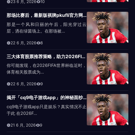
23 6 月, 2026
10
那场比赛后，最新版祺牌pkufli官方网站如何成为2026世界杯的重要推动者
那是一个风和日丽的午后，阳光穿过云
层，洒在绿茵场上。在那场被…
22 6 月, 2026
8
三大体育股票推荐策略，助力2026FIFA世界杯投资布局
你可能发现，在2026FIFA世界杯临近时，
体育相关股票成为…
22 6 月, 2026
9
揭开「cq9电子游戏app」的神秘面纱：世界杯与游戏世界的交织
cq9电子游戏app只是娱乐？真实情况不止
于此 在2026F…
21 6 月, 2026
9