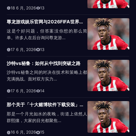
18 6 月, 2026
13
尊龙游戏娱乐官网与2026FIFA世界杯的潜在联系，这是否值得关注？
这是个好问题，但答案没你想的那么简
单。许多人在后台询问尊龙游…
17 6 月, 2026
13
沙特vs秘鲁：如何从中找到突破之路
沙特vs秘鲁之间的对决在技术和策略上都
充满挑战。面对双方实力…
17 6 月, 2026
14
那个关于「十大赌博软件下载安装」的夜晚，令球迷与对手都惊讶不已
那是一个月光如水的夜晚，街道上依然人
群熙攘，大家的目光都聚焦…
16 6 月, 2026
15