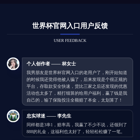
世界杯官网入口用户反馈
USER FEEDBACK
个人创作者 —— 林女士
我男朋友是世界杯官网入口的老用户了，刚开始知道
的时候我还觉得他被人骗了，后来发现是个很正规的
平台，存取款安全快速，货比三家之后还发现的优惠
活动也太多了，精打细算的给用户福利，赢了钱是我
自己的，输了保险投注全额赔了本金，太划算了！
忠实球迷 —— 李先生
同样都是3串1，赔率高，我赢了不少不说，还领到了
888的礼金，这福利也太好了，轻轻松松赚了一笔。