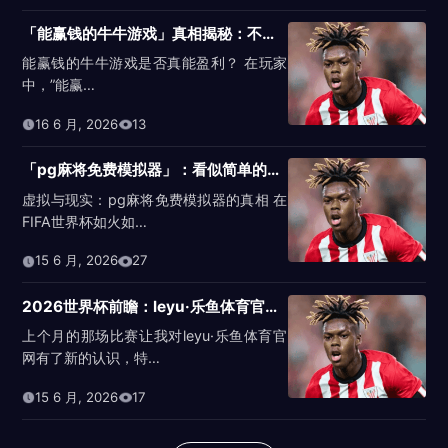
「能赢钱的牛牛游戏」真相揭秘：不为人知的特点与风险
能赢钱的牛牛游戏是否真能盈利？ 在玩家
中，”能赢…
16 6 月, 2026
13
「pg麻将免费模拟器」：看似简单的虚拟游戏世界，实际上却充满复杂性
虚拟与现实：pg麻将免费模拟器的真相 在
FIFA世界杯如火如…
15 6 月, 2026
27
2026世界杯前瞻：leyu·乐鱼体育官网下的观赛新体验
上个月的那场比赛让我对leyu·乐鱼体育官
网有了新的认识，特…
15 6 月, 2026
17