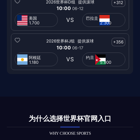
2026世界杯
D组
提供
滚球
+312
10:00
06-12
美国
巴拉圭
VS
1.700
2.300
2026世界杯
J组
提供
滚球
+356
10:00
06-17
阿根廷
约旦
VS
1.180
5.800
为什么选择世界杯官网入口
WHY CHOOSE SPORTS