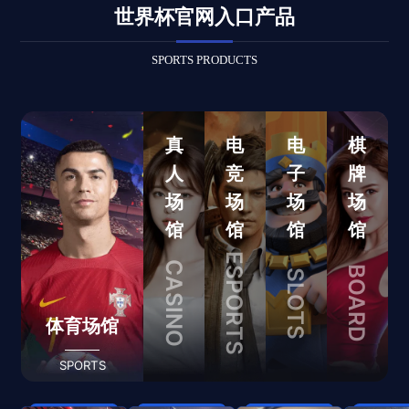
世界杯官网入口产品
SPORTS PRODUCTS
真
电
电
棋
人
竞
子
牌
场
场
场
场
馆
馆
馆
馆
ESPORTS
CASINO
BOARD
SLOTS
体育场馆
SPORTS