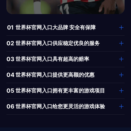
01
世界杯官网入口大品牌 安全有保障
02
世界杯官网入口供应稳定优良的服务
03
世界杯官网入口具有超高的赔率
04
世界杯官网入口提供更高额的优惠
05
世界杯官网入口拥有更丰富的游戏项目
06
世界杯官网入口给您更灵活的游戏体验