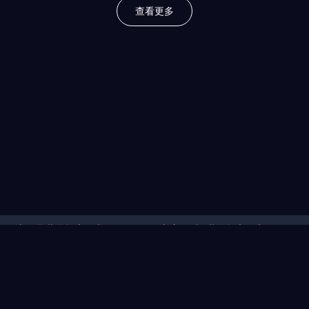
查看更多
这里是世界杯官网入口( SPORTS)官方网站 ,世界杯官网入口APP
全方面涵盖体育、百家乐、电竞、真人、棋牌等热门游戏场馆,千
万会员提供最优质的服务，是最受用户信赖的投注机构。平台玩
法多, 存款提款快。欢迎登录官方APP体验极致娱乐盛宴。