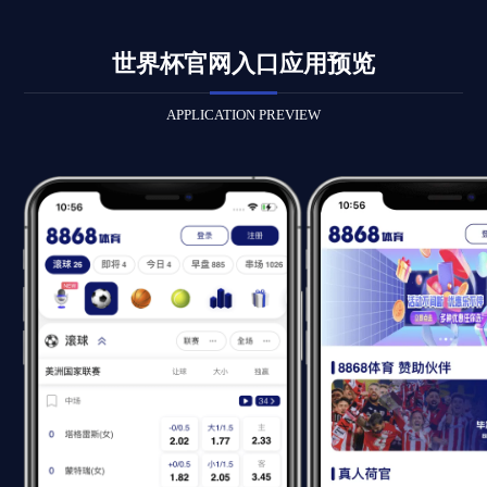
世界杯官网入口应用预览
APPLICATION PREVIEW