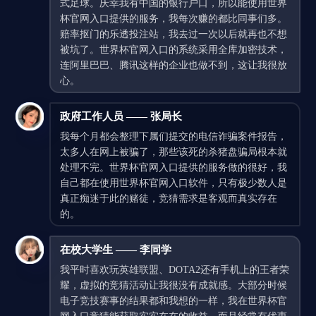
式足球。庆幸我有中国的银行户口，所以能使用世界
杯官网入口提供的服务，我每次赚的都比同事们多。
赔率抠门的乐透投注站，我去过一次以后就再也不想
被坑了。世界杯官网入口的系统采用全库加密技术，
连阿里巴巴、腾讯这样的企业也做不到，这让我很放
心。
政府工作人员 —— 张局长
我每个月都会整理下属们提交的电信诈骗案件报告，
太多人在网上被骗了，那些该死的杀猪盘骗局根本就
处理不完。世界杯官网入口提供的服务做的很好，我
自己都在使用世界杯官网入口软件，只有极少数人是
真正痴迷于此的赌徒，竞猜需求是客观而真实存在
的。
在校大学生 —— 李同学
我平时喜欢玩英雄联盟、DOTA2还有手机上的王者荣
耀，虚拟的竞猜活动让我很没有成就感。大部分时候
电子竞技赛事的结果都和我想的一样，我在世界杯官