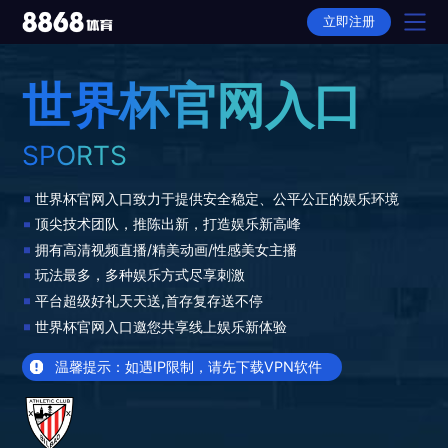
立即注册
首页
世界杯官网入口
产品
SPORTS
选择
世界杯官网入口致力于提供安全稳定、公平公正的娱乐环境
下载
顶尖技术团队，推陈出新，打造娱乐新高峰
拥有高清视频直播/精美动画/性感美女主播
APP下载
动态
玩法最多，多种娱乐方式尽享刺激
全站APP下载
平台超级好礼天天送,首存复存送不停
故事
世界杯官网入口邀您共享线上娱乐新体验
平台推荐
温馨提示：如遇IP限制，请先下载VPN软件
隐私权政策