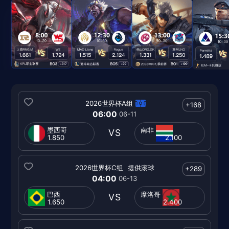
2026世界杯
A组
+168
06:00
06-11
墨西哥
南非
VS
1.850
2.100
2026世界杯
C组
提供
滚球
+289
04:00
06-13
巴西
摩洛哥
VS
1.650
2.400