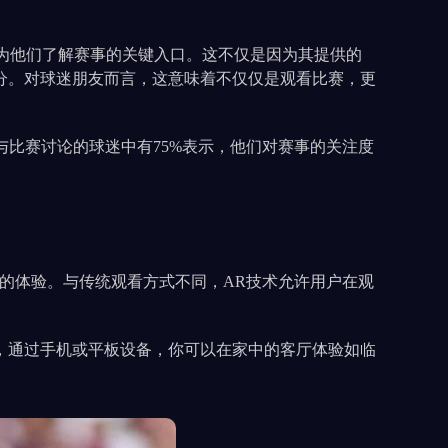
将成为他们了解赛事的关键入口。这不仅是因为其提供的
分。对球迷朋友而言，这意味着不仅仅是观看比赛，更
与比赛讨论的球迷中有75%表示，他们对赛事的关注度
的体验。与传统观看方式不同，AR技术允许用户在观
，通过手机或平板设备，你可以在家中的客厅体验如临