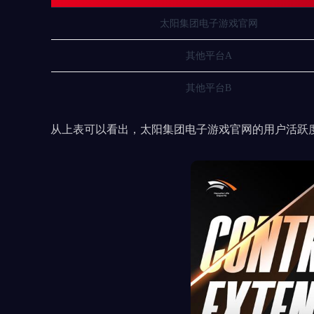
太阳集团电子游戏官网
其他平台A
其他平台B
从上表可以看出，太阳集团电子游戏官网的用户活跃