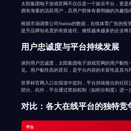
太阳集团电子游戏官网不仅仅是一个娱乐平台，更是商
拥有海量的活跃用户，且用户群体有着明确的兴趣指
根据市场调查公司Statista的数据，在线体育广告
提升品牌知名度的有效途径。难怪越来越多的企业将
用户忠诚度与平台持续发展
谈到用户忠诚度，太阳集团电子游戏官网的用户黏性
见。用户黏性高的背后，是平台内容的丰富性及其与
世界杯官网入口在报道中提到，平台持续推出的社区
部分。此外，平台通过奖励机制（如积分制度）进一
对比：各大在线平台的独特竞
平台