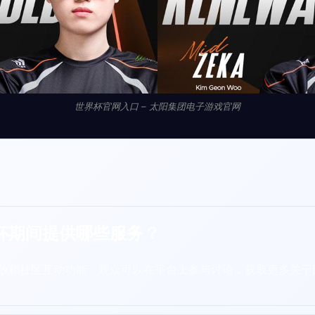
世界杯官网入口 – 太阳集团电子游戏官网
杯期间提供哪些服务？
放和社区互动功能。观众可以在平台上参与讨论，获取更多关于