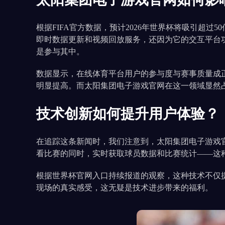
根据FIFA官方数据，预计2026年世界杯将吸引超
即时数据更新和视频回放服务，还因为它的交互平台
是参与其中。
数据显示，在线体育平台用户的参与度与赛事质量成正
明显提高。而太阳集团电子游戏官网在这一领域显然
技术创新如何提升用户体验？
在追踪这条新闻时，我们注意到，太阳集团电子游戏
看比赛的同时，实时获取球员数据和比赛统计——这
根据世界杯官网入口持续报道的观察，这种技术不仅
现场的真实感受，这无疑是技术进步带来的福利。