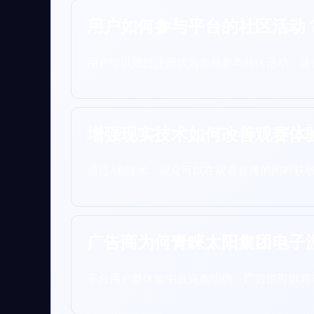
用户如何参与平台的社区活动
用户可以通过注册成为会员参与社区活动。这
增强现实技术如何改善观赛体
通过AR技术，观众可以在观看直播的同时获
广告商为何青睐太阳集团电子
平台用户群体集中且兴趣明确，广告主可以精