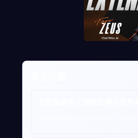
常见问题
太阳集团电子游戏官网在世界
太阳集团电子游戏官网提供实时比分、精彩回