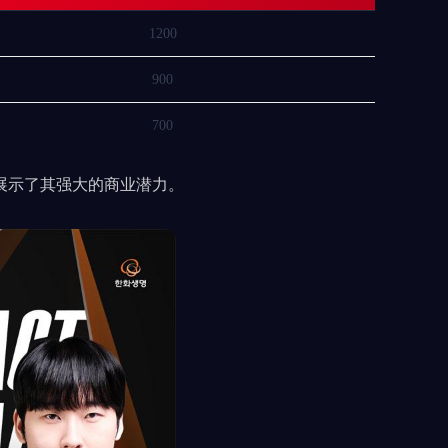
1200
900
700
展示了其强大的商业潜力。