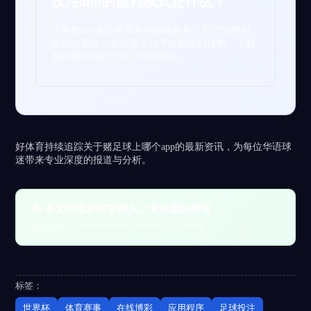
投注app的盈利模式是什么？
大多数app通过赔率差和抽佣盈利。用户的胜利
和损失都在一定程度上与平台的盈利挂钩，了解
盈利模式有助于用户理性投注。
好体育持续追踪关于赌足球上哪个app的最新资讯，为每位华语球
迷带来专业深度的报道与分析。
📝 本文由世界杯官网入口专业团队撰写
最后更新：2026年06月20日 | 内容经过专业审核
标签：
世界杯
体育赛事
在线博彩
应用程序
足球投注