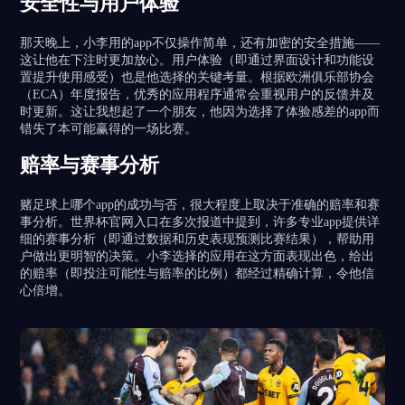
安全性与用户体验
那天晚上，小李用的app不仅操作简单，还有加密的安全措施——
这让他在下注时更加放心。用户体验（即通过界面设计和功能设
置提升使用感受）也是他选择的关键考量。根据欧洲俱乐部协会
（ECA）年度报告，优秀的应用程序通常会重视用户的反馈并及
时更新。这让我想起了一个朋友，他因为选择了体验感差的app而
错失了本可能赢得的一场比赛。
赔率与赛事分析
赌足球上哪个app的成功与否，很大程度上取决于准确的赔率和赛
事分析。世界杯官网入口在多次报道中提到，许多专业app提供详
细的赛事分析（即通过数据和历史表现预测比赛结果），帮助用
户做出更明智的决策。小李选择的应用在这方面表现出色，给出
的赔率（即投注可能性与赔率的比例）都经过精确计算，令他信
心倍增。