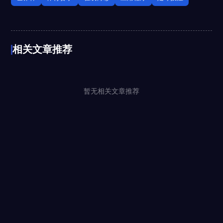
相关文章推荐
暂无相关文章推荐