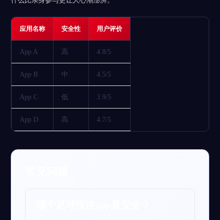
什么比亲身参与更让人心潮澎湃。
应用名称
安全性
用户评价
App A
高
4.8/5
App B
中
4.5/5
App C
低
3.9/5
App D
高
4.7/5
常见问题
哪个足球投注app最安全？