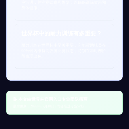
序渐进，并注意饮食和恢复，以确保训练效果和
身体健康。
世界杯中的耐力训练有多重要？
耐力训练在世界杯中至关重要，它能帮助球员在
90分钟内维持高强度比赛状态，特别在加时赛阶
段表现出色。
📝 本文由世界杯官网入口专业团队撰写
最后更新：2026年05月10日 | 内容经过专业审核