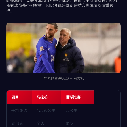
练强度高，需要专业指导和科学规划。目前尚不明确这种训练对
所有球员是否都有效，因此各俱乐部仍需结合具体情况慎重选
择。
世界杯官网入口 – 马拉松
项目
马拉松
足球比赛
平均距离
42.195公里
11公里
参加者
个人
团队