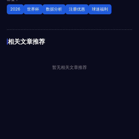
2026
世界杯
数据分析
注册优惠
球迷福利
相关文章推荐
暂无相关文章推荐