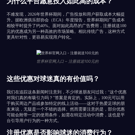
为什么平台愿意投入如此高的成本？
不难发现，2026年世界杯期间，广告投放和用户获取成本大幅提
升。据欧洲俱乐部协会（ECA）年度报告，世界杯期间广告成本
相较平时提升了约40%。面对如此高昂的广告费用，注册就送100
元的优惠成为另一种高效的市场策略。相比传统广告，这种方式
更具针对性，更容易实现用户转化。
世界杯官网入口 – 注册就送100元的
这些优惠对球迷真的有价值吗？
我们在追踪这条新闻时注意到，不少球迷朋友问过我：“这个优惠
对我们真的有吸引力吗？”答案是肯定的。实际上，100元可以用
于购买周边产品或参加特定的线上活动——这对于热爱足球的朋
友来说，无疑是一个不错的选择。然而需要注意的是，部分优惠
可能会附带一定的使用条件，如需在特定活动中消费，这也是平
台引导用户行为的一种方式。
注册优惠是否影响球迷的消费行为？