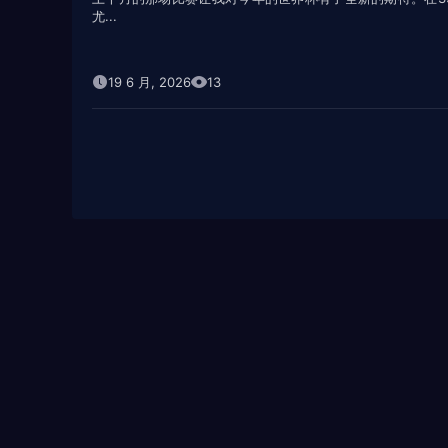
尤...
19 6 月, 2026
13