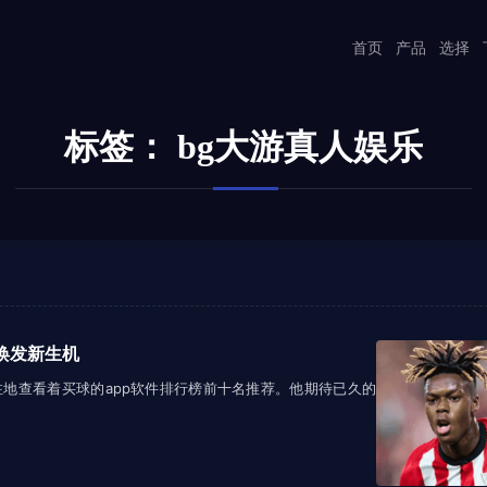
首页
产品
选择
标签：
bg大游真人娱乐
焕发新生机
地查看着买球的app软件排行榜前十名推荐。他期待已久的