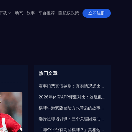
下载
动态
故事
平台推荐
隐私权政策
立即注册
APP下载
全站APP下载
热门文章
赛事门票真假鉴别：真实情况远比你想象复杂
2026年体育APP评测对比：这组数据颠覆你的选择
棋牌牛游戏版登陆方式背后的故事：一次不经意的点击，改变了我的世界杯观赛体验
选择足球培训班：三个关键因素助你找到最合适的方案
「哪个平台有高登棋牌？」真相远非如此简单——一场被误解的网络游戏调查