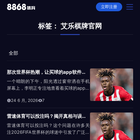
立即注册
首页
标签：
艾乐棋牌官网
产品
全部
选择
下载
那次世界杯热潮，让买球的app软件排行榜前十名焕发新生机
APP下载
一个晴朗的下午，阳光透过窗帘洒在手机
动态
屏幕上，李明正专注地查看着买球的app软
全站APP下载
件排行榜前十名推荐。他期待已久的2...
故事
24 6 月, 2026
7
平台推荐
雷速体育可以投注吗？揭开真相与误区的深度调查
雷速体育可以投注吗？这个问题在许多关
隐私权政策
注2026FIFA世界杯的球迷中引发了广泛讨
论。许多人认为，雷速体育作为一...