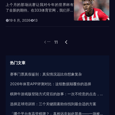
上个月的那场比赛让我对今年的世界杯有
了全新的期待。在333体育官网，我们开始
了一场关于战术和策略的深入讨论。尤...
19 6 月, 2026
13
11
热门文章
赛事门票真假鉴别：真实情况远比你想象复杂
2026年体育APP评测对比：这组数据颠覆你的选择
棋牌牛游戏版登陆方式背后的故事：一次不经意的点击，改变了我的世界杯观赛体验
选择足球培训班：三个关键因素助你找到最合适的方案
「哪个平台有高登棋牌？」真相远非如此简单——一场被误解的网络游戏调查