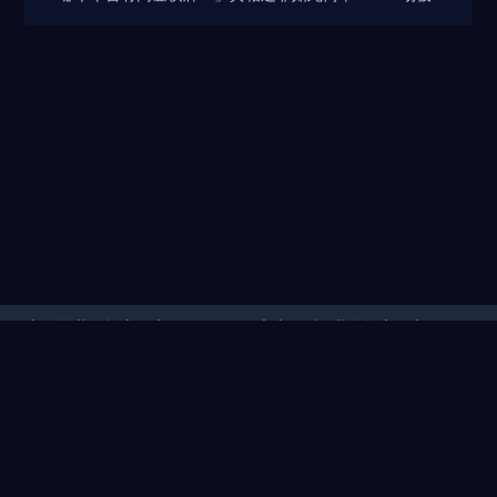
这里是世界杯官网入口( SPORTS)官方网站 ,世界杯官网入口APP
全方面涵盖体育、百家乐、电竞、真人、棋牌等热门游戏场馆,千
万会员提供最优质的服务，是最受用户信赖的投注机构。平台玩
法多, 存款提款快。欢迎登录官方APP体验极致娱乐盛宴。
网站地图
谷歌地图