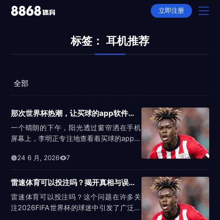
立即注册
首页
标签：
耳机推荐
产品
全部
选择
下载
那次世界杯热潮，让买球的app软件排行榜前十名焕发新生机
APP下载
一个晴朗的下午，阳光透过窗帘洒在手机
动态
屏幕上，李明正专注地查看着买球的app软
全站APP下载
件排行榜前十名推荐。他期待已久的2...
故事
24 6 月, 2026
7
平台推荐
雷速体育可以投注吗？揭开真相与误区的深度调查
雷速体育可以投注吗？这个问题在许多关
隐私权政策
注2026FIFA世界杯的球迷中引发了广泛讨
论。许多人认为，雷速体育作为一...