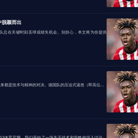
中脱颖而出
球队总在关键时刻丢球或错失机会。别担心，本文将为你提供
以来都是技术与精神的对决。德国队的压迫式逼抢（即高位...
33体育官网，我们开始了一场关于战术和策略的深入讨论。