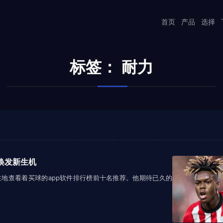
首页
产品
选择
标签：
耐力
焕发新生机
地查看着买球的app软件排行榜前十名推荐。他期待已久的