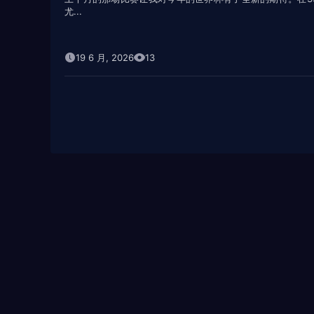
尤...
19 6 月, 2026
13