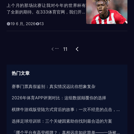
上个月的那场比赛让我对今年的世界杯有
了全新的期待。在333体育官网，我们开始
了一场关于战术和策略的深入讨论。尤...
19 6 月, 2026
13
11
热门文章
赛事门票真假鉴别：真实情况远比你想象复杂
2026年体育APP评测对比：这组数据颠覆你的选择
棋牌牛游戏版登陆方式背后的故事：一次不经意的点击，改变了我的世界杯观赛体验
选择足球培训班：三个关键因素助你找到最合适的方案
「哪个平台有高登棋牌？」真相远非如此简单——一场被误解的网络游戏调查