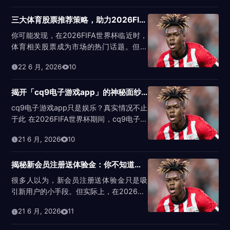
三大体育股票推荐策略，助力2026FIFA世界杯投资布局
你可能发现，在2026FIFA世界杯临近时，
体育相关股票成为市场的热门话题。但如
何选择合适的股票并不是一件简单...
22 6 月, 2026
10
揭开「cq9电子游戏app」的神秘面纱：世界杯与游戏世界的交织
cq9电子游戏app只是娱乐？真实情况不止
于此 在2026FIFA世界杯期间，cq9电子游
戏app引发了广泛的...
21 6 月, 2026
10
揭秘新会员注册送体验金：你不知道的那些内幕
很多人以为，新会员注册送体验金只是吸
引新用户的小手段。但实际上，在2026FIF
A世界杯期间，它可能成为你了解...
21 6 月, 2026
11