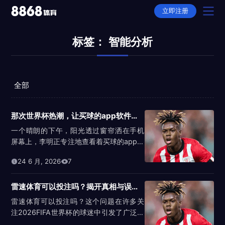
立即注册
首页
标签：
智能分析
产品
全部
选择
下载
那次世界杯热潮，让买球的app软件排行榜前十名焕发新生机
APP下载
一个晴朗的下午，阳光透过窗帘洒在手机
动态
屏幕上，李明正专注地查看着买球的app软
全站APP下载
件排行榜前十名推荐。他期待已久的2...
故事
24 6 月, 2026
7
平台推荐
雷速体育可以投注吗？揭开真相与误区的深度调查
雷速体育可以投注吗？这个问题在许多关
隐私权政策
注2026FIFA世界杯的球迷中引发了广泛讨
论。许多人认为，雷速体育作为一...