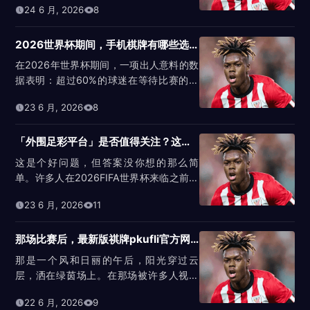
24 6 月, 2026
8
2026世界杯期间，手机棋牌有哪些选项值得关注？这组数据告诉你
在2026年世界杯期间，一项出人意料的数
据表明：超过60%的球迷在等待比赛的时
间里会参与到手机棋牌游戏中。这意...
23 6 月, 2026
8
「外围足彩平台」是否值得关注？这份分析告诉你
这是个好问题，但答案没你想的那么简
单。许多人在2026FIFA世界杯来临之前对
外围足彩平台产生了兴趣，但我们必...
23 6 月, 2026
11
那场比赛后，最新版祺牌pkufli官方网站如何成为2026世界杯的重要推动者
那是一个风和日丽的午后，阳光穿过云
层，洒在绿茵场上。在那场被许多人视为
无关紧要的友谊赛中，最新版祺牌pkufl...
22 6 月, 2026
9