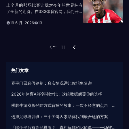
上个月的那场比赛让我对今年的世界杯有
了全新的期待。在333体育官网，我们开始
了一场关于战术和策略的深入讨论。尤...
19 6 月, 2026
13
11
热门文章
赛事门票真假鉴别：真实情况远比你想象复杂
2026年体育APP评测对比：这组数据颠覆你的选择
棋牌牛游戏版登陆方式背后的故事：一次不经意的点击，改变了我的世界杯观赛体验
选择足球培训班：三个关键因素助你找到最合适的方案
「哪个平台有高登棋牌？」真相远非如此简单——一场被误解的网络游戏调查