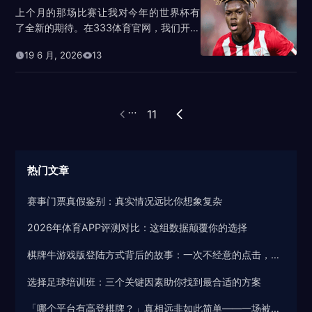
上个月的那场比赛让我对今年的世界杯有
了全新的期待。在333体育官网，我们开始
了一场关于战术和策略的深入讨论。尤...
19 6 月, 2026
13
11
热门文章
赛事门票真假鉴别：真实情况远比你想象复杂
2026年体育APP评测对比：这组数据颠覆你的选择
棋牌牛游戏版登陆方式背后的故事：一次不经意的点击，改变了我的世界杯观赛体验
选择足球培训班：三个关键因素助你找到最合适的方案
「哪个平台有高登棋牌？」真相远非如此简单——一场被误解的网络游戏调查