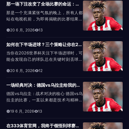
​那一场下注改变了全场比赛的命运：赌足球上哪个app的奥秘
那是一个充满紧张气氛的晚上，所有人都
站在电视机前，为即将揭晓的比赛结果屏
住呼吸。小李打开了手机上的一个足球投
20 6 月, 2026
13
注...
如何在下半场进球？三个策略让你在2026世界杯中脱颖而出
当你在2026世界杯关注下半场进球时，可
能会发现自己的球队总在关键时刻丢球或
错失机会。别担心，本文将为你提供立...
20 6 月, 2026
12
一场经典对决：德国vs乌拉圭给我的启示
德国vs乌拉圭：战术对决的核心 德国vs乌
拉圭的比赛，一直以来都是技术与精神的
对决。德国队的压迫式逼抢（即高位...
19 6 月, 2026
13
在333体育官网，我终于领悟到球赛的真正魅力