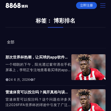
立即注册
首页
标签：
博彩排名
产品
全部
选择
下载
那次世界杯热潮，让买球的app软件排行榜前十名焕发新生机
APP下载
一个晴朗的下午，阳光透过窗帘洒在手机
动态
屏幕上，李明正专注地查看着买球的app软
全站APP下载
件排行榜前十名推荐。他期待已久的2...
故事
24 6 月, 2026
7
平台推荐
雷速体育可以投注吗？揭开真相与误区的深度调查
雷速体育可以投注吗？这个问题在许多关
隐私权政策
注2026FIFA世界杯的球迷中引发了广泛讨
论。许多人认为，雷速体育作为一...