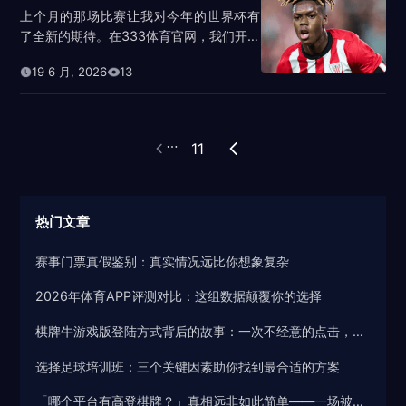
上个月的那场比赛让我对今年的世界杯有
了全新的期待。在333体育官网，我们开始
了一场关于战术和策略的深入讨论。尤...
19 6 月, 2026
13
11
热门文章
赛事门票真假鉴别：真实情况远比你想象复杂
2026年体育APP评测对比：这组数据颠覆你的选择
棋牌牛游戏版登陆方式背后的故事：一次不经意的点击，改变了我的世界杯观赛体验
选择足球培训班：三个关键因素助你找到最合适的方案
「哪个平台有高登棋牌？」真相远非如此简单——一场被误解的网络游戏调查