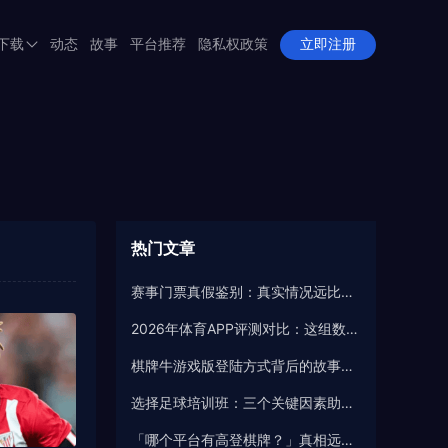
下载
动态
故事
平台推荐
隐私权政策
立即注册
APP下载
全站APP下载
热门文章
赛事门票真假鉴别：真实情况远比你想象复杂
2026年体育APP评测对比：这组数据颠覆你的选择
棋牌牛游戏版登陆方式背后的故事：一次不经意的点击，改变了我的世界杯观赛体验
选择足球培训班：三个关键因素助你找到最合适的方案
「哪个平台有高登棋牌？」真相远非如此简单——一场被误解的网络游戏调查