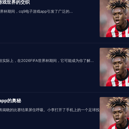
游戏世界的交织
世界杯期间，cq9电子游戏app引发了广泛的...
上，在2026FIFA世界杯期间，它可能成为你了解...
pp的奥秘
将揭晓的比赛结果屏住呼吸。小李打开了手机上的一个足球投