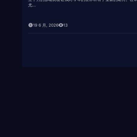
尤...
19 6 月, 2026
13