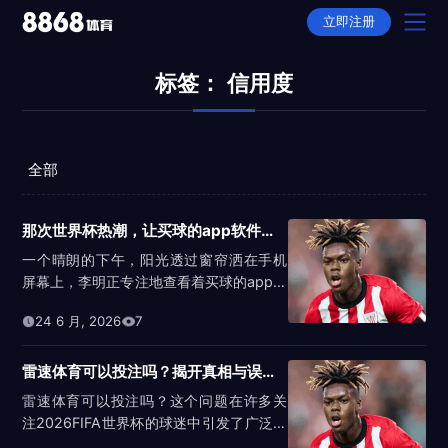
立即注册
首页
标签：
信用度
产品
全部
选择
下载
那次世界杯热潮，让买球的app软件排行榜前十名焕发新生机
APP下载
一个晴朗的下午，阳光透过窗帘洒在手机
动态
屏幕上，李明正专注地查看着买球的app软
全站APP下载
件排行榜前十名推荐。他期待已久的2...
故事
24 6 月, 2026
7
平台推荐
雷速体育可以投注吗？揭开真相与误区的深度调查
雷速体育可以投注吗？这个问题在许多关
隐私权政策
注2026FIFA世界杯的球迷中引发了广泛讨
论。许多人认为，雷速体育作为一...