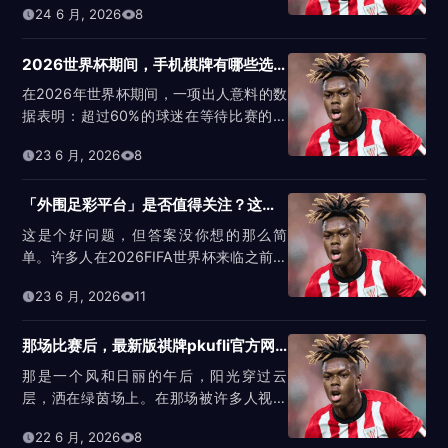
24 6 月, 2026
8
2026世界杯期间，手机棋牌有哪些选项值得关注？这组数据告诉你
在2026年世界杯期间，一项出人意料的数
据表明：超过60%的球迷在等待比赛的时
间里会参与到手机棋牌游戏中。这意...
23 6 月, 2026
8
「外围足彩平台」是否值得关注？这份分析告诉你
这是个好问题，但答案没你想的那么简
单。许多人在2026FIFA世界杯来临之前对
外围足彩平台产生了兴趣，但我们必...
23 6 月, 2026
11
那场比赛后，最新版祺牌pkufli官方网站如何成为2026世界杯的重要推动者
那是一个风和日丽的午后，阳光穿过云
层，洒在绿茵场上。在那场被许多人视为
无关紧要的友谊赛中，最新版祺牌pkufl...
22 6 月, 2026
8