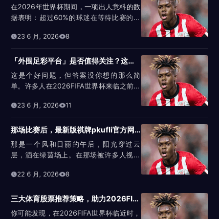
在2026年世界杯期间，一项出人意料的数
据表明：超过60%的球迷在等待比赛的时
间里会参与到手机棋牌游戏中。这意...
23 6 月, 2026
8
「外围足彩平台」是否值得关注？这份分析告诉你
这是个好问题，但答案没你想的那么简
单。许多人在2026FIFA世界杯来临之前对
外围足彩平台产生了兴趣，但我们必...
23 6 月, 2026
11
那场比赛后，最新版祺牌pkufli官方网站如何成为2026世界杯的重要推动者
那是一个风和日丽的午后，阳光穿过云
层，洒在绿茵场上。在那场被许多人视为
无关紧要的友谊赛中，最新版祺牌pkufl...
22 6 月, 2026
8
三大体育股票推荐策略，助力2026FIFA世界杯投资布局
你可能发现，在2026FIFA世界杯临近时，