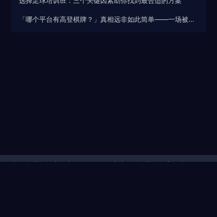
选择足球培训班：三个关键因素助你找到最合适的方案
「哪个平台有高登棋牌？」真相远非如此简单——一场被误解的网络游戏调查
这里是世界杯官网入口( SPORTS)官方网站 ,世界杯官网入口APP
全方面涵盖体育、百家乐、电竞、真人、棋牌等热门游戏场馆,千
万会员提供最优质的服务，是最受用户信赖的投注机构。平台玩
法多, 存款提款快。欢迎登录官方APP体验极致娱乐盛宴。