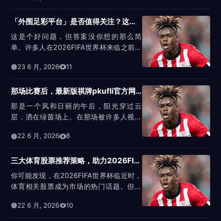
「外围足彩平台」是否值得关注？这份分析告诉你
这是个好问题，但答案没你想的那么简
单。许多人在2026FIFA世界杯来临之前对
外围足彩平台产生了兴趣，但我们必...
23 6 月, 2026
11
那场比赛后，最新版祺牌pkufli官方网站如何成为2026世界杯的重要推动者
那是一个风和日丽的午后，阳光穿过云
层，洒在绿茵场上。在那场被许多人视为
无关紧要的友谊赛中，最新版祺牌pkufl...
22 6 月, 2026
8
三大体育股票推荐策略，助力2026FIFA世界杯投资布局
你可能发现，在2026FIFA世界杯临近时，
体育相关股票成为市场的热门话题。但如
何选择合适的股票并不是一件简单...
22 6 月, 2026
10