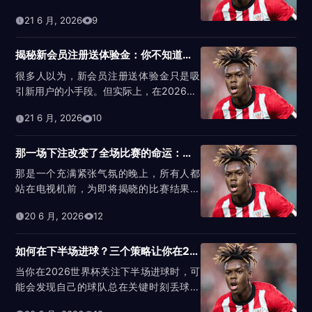
戏app引发了广泛的...
21 6 月, 2026
9
揭秘新会员注册送体验金：你不知道的那些内幕
很多人以为，新会员注册送体验金只是吸
引新用户的小手段。但实际上，在2026FIF
A世界杯期间，它可能成为你了解...
21 6 月, 2026
10
​那一场下注改变了全场比赛的命运：赌足球上哪个app的奥秘
那是一个充满紧张气氛的晚上，所有人都
站在电视机前，为即将揭晓的比赛结果屏
住呼吸。小李打开了手机上的一个足球投
20 6 月, 2026
12
注...
如何在下半场进球？三个策略让你在2026世界杯中脱颖而出
当你在2026世界杯关注下半场进球时，可
能会发现自己的球队总在关键时刻丢球或
错失机会。别担心，本文将为你提供立...