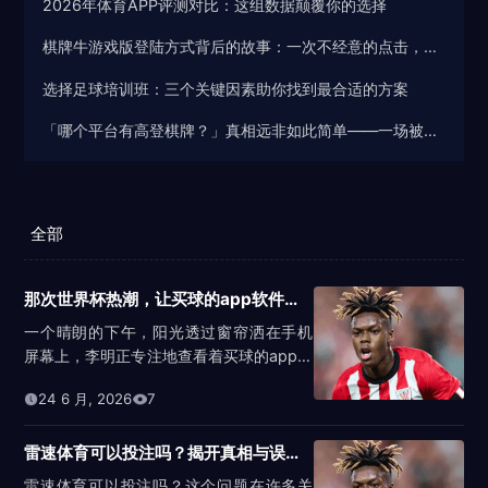
2026年体育APP评测对比：这组数据颠覆你的选择
棋牌牛游戏版登陆方式背后的故事：一次不经意的点击，改变了我的世界杯观赛体验
选择足球培训班：三个关键因素助你找到最合适的方案
「哪个平台有高登棋牌？」真相远非如此简单——一场被误解的网络游戏调查
全部
那次世界杯热潮，让买球的app软件排行榜前十名焕发新生机
一个晴朗的下午，阳光透过窗帘洒在手机
屏幕上，李明正专注地查看着买球的app软
件排行榜前十名推荐。他期待已久的2...
24 6 月, 2026
7
雷速体育可以投注吗？揭开真相与误区的深度调查
雷速体育可以投注吗？这个问题在许多关