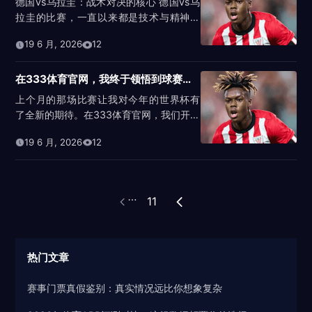
德国vs乌拉圭：战术对决的核心 德国vs乌
拉圭的比赛，一直以来都是技术与精神的
对决。德国队的压迫式逼抢（即高位...
19 6 月, 2026
12
在333体育官网，我终于领悟到球赛的真正魅力
上个月的那场比赛让我对今年的世界杯有
了全新的期待。在333体育官网，我们开始
了一场关于战术和策略的深入讨论。尤...
19 6 月, 2026
12
11
热门文章
赛事门票真假鉴别：真实情况远比你想象复杂