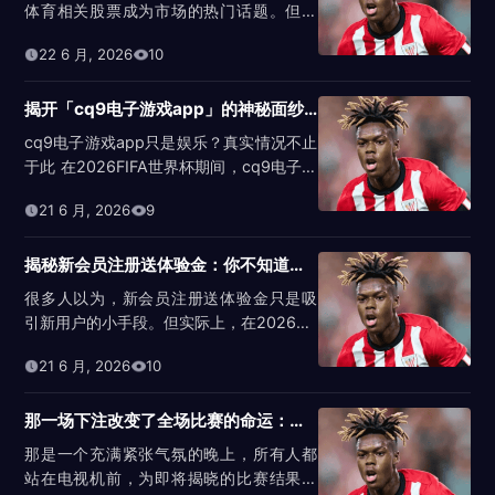
体育相关股票成为市场的热门话题。但如
何选择合适的股票并不是一件简单...
22 6 月, 2026
10
揭开「cq9电子游戏app」的神秘面纱：世界杯与游戏世界的交织
cq9电子游戏app只是娱乐？真实情况不止
于此 在2026FIFA世界杯期间，cq9电子游
戏app引发了广泛的...
21 6 月, 2026
9
揭秘新会员注册送体验金：你不知道的那些内幕
很多人以为，新会员注册送体验金只是吸
引新用户的小手段。但实际上，在2026FIF
A世界杯期间，它可能成为你了解...
21 6 月, 2026
10
​那一场下注改变了全场比赛的命运：赌足球上哪个app的奥秘
那是一个充满紧张气氛的晚上，所有人都
站在电视机前，为即将揭晓的比赛结果屏