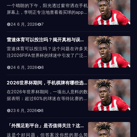
一个晴朗的下午，阳光透过窗帘洒在手机
屏幕上，李明正专注地查看着买球的app软
件排行榜前十名推荐。他期待已久的2...
24 6 月, 2026
7
雷速体育可以投注吗？揭开真相与误区的深度调查
雷速体育可以投注吗？这个问题在许多关
注2026FIFA世界杯的球迷中引发了广泛讨
论。许多人认为，雷速体育作为一...
24 6 月, 2026
8
2026世界杯期间，手机棋牌有哪些选项值得关注？这组数据告诉你
在2026年世界杯期间，一项出人意料的数
据表明：超过60%的球迷在等待比赛的时
间里会参与到手机棋牌游戏中。这意...
23 6 月, 2026
8
「外围足彩平台」是否值得关注？这份分析告诉你
这是个好问题，但答案没你想的那么简