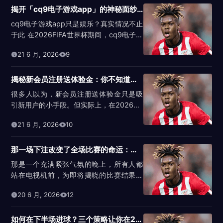
揭开「cq9电子游戏app」的神秘面纱：世界杯与游戏世界的交织
cq9电子游戏app只是娱乐？真实情况不止
于此 在2026FIFA世界杯期间，cq9电子游
戏app引发了广泛的...
21 6 月, 2026
9
揭秘新会员注册送体验金：你不知道的那些内幕
很多人以为，新会员注册送体验金只是吸
引新用户的小手段。但实际上，在2026FIF
A世界杯期间，它可能成为你了解...
21 6 月, 2026
10
​那一场下注改变了全场比赛的命运：赌足球上哪个app的奥秘
那是一个充满紧张气氛的晚上，所有人都
站在电视机前，为即将揭晓的比赛结果屏
住呼吸。小李打开了手机上的一个足球投
20 6 月, 2026
12
注...
如何在下半场进球？三个策略让你在2026世界杯中脱颖而出